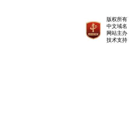
|
|
省人力资源和社会保障厅
西 藏
陕 西
省自然资源厅
甘 肃
省交通运输厅
省水利厅
版权所有
省文化和旅游厅
省卫生健康委员会
中文域名
省审计厅
省人民政府外事办公
网站主办
技术支持
省广播电视局
省体育局
省国防动员办公室
省林业和草原局
省文物局