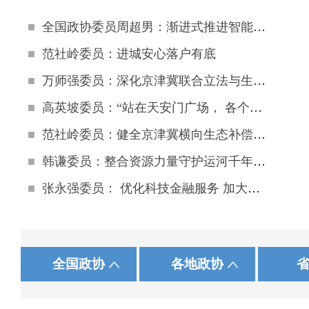
■
全国政协委员周超男：渐进式推进智能体进入“寻常百姓家”
■
范社岭委员：进城安心落户有底
■
万师强委员：深化京津冀联合立法与生态补偿
■
高英坡委员：“站在天安门广场， 各个方向都能看到曲阳石雕”
■
范社岭委员：健全京津冀横向生态补偿机制
■
韩谦委员：整合资源力量守护运河千年文脉
■
张永强委员： 优化科技金融服务 加大信贷投放力度
|
|
|
|
河北人大网
农工党河北省委员会
新华网
北 京
石家庄
人民网
中国网
天 津
承 德
中国国民党革命委员会
央视网
中共河北省委统战部
中国广播网
山 西
张家口
中国民
国务院政策文件库
国家统计局
中国政协文史资料数
全国政协
各地政协
|
|
|
|
省教育厅
台湾民主自治同盟
中青在线
江 苏
衡 水
求是网
中华全国工商业联合会
浙 江
邢 台
长城网
省科学技术厅
安 徽
邯 郸
河北工商
|
|
省公安厅
湖 南
广 东
省民政厅
广 西