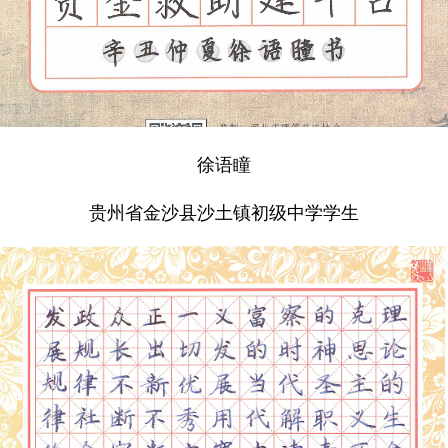
徐语瞳
贵州省金沙县沙土镇初级中学学生