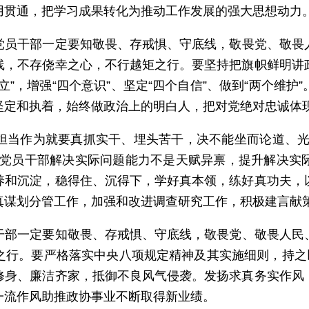
用贯通，把学习成果转化为推动工作发展的强大思想动力
党员干部一定要知敬畏、存戒惧、守底线，敬畏党、敬畏
线，不存侥幸之心，不行越矩之行。要坚持把旗帜鲜明讲
”，增强“四个意识”、坚定“四个自信”、做到“两个维
坚定和执着，始终做政治上的明白人，把对党绝对忠诚体
担当作为就要真抓实干、埋头苦干，决不能坐而论道、光
。党员干部解决实际问题能力不是天赋异禀，提升解决实
养和沉淀，稳得住、沉得下，学好真本领，练好真功夫，
真谋划分管工作，加强和改进调查研究工作，积极建言献
干部一定要知敬畏、存戒惧、守底线，敬畏党、敬畏人民
之行。要严格落实中央八项规定精神及其实施细则，持之以
修身、廉洁齐家，抵御不良风气侵袭。发扬求真务实作风
一流作风助推政协事业不断取得新业绩。