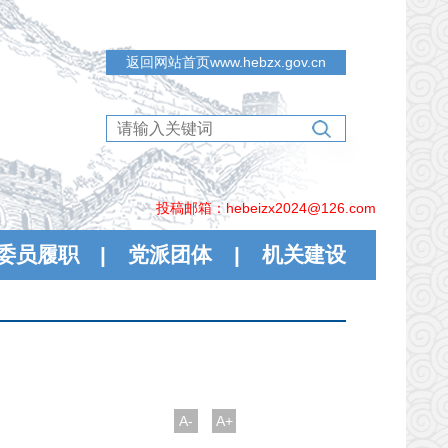
返回网站首页www.hebzx.gov.cn
投稿邮箱：hebeizx2024@126.com
委员履职
|
党派团体
|
机关建设
A-
A+