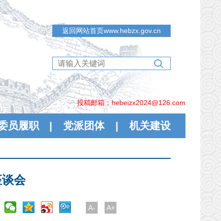
返回网站首页www.hebzx.gov.cn
投稿邮箱：hebeizx2024@126.com
委员履职
|
党派团体
|
机关建设
座谈会
A-
A+