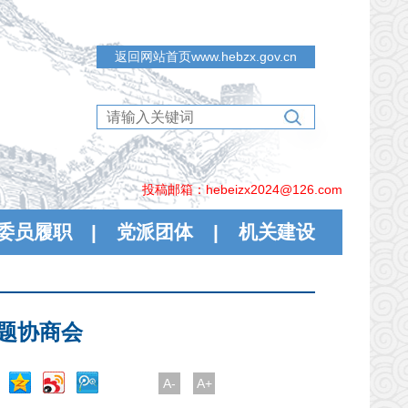
返回网站首页www.hebzx.gov.cn
投稿邮箱：hebeizx2024@126.com
委员履职
|
党派团体
|
机关建设
专题协商会
A-
A+