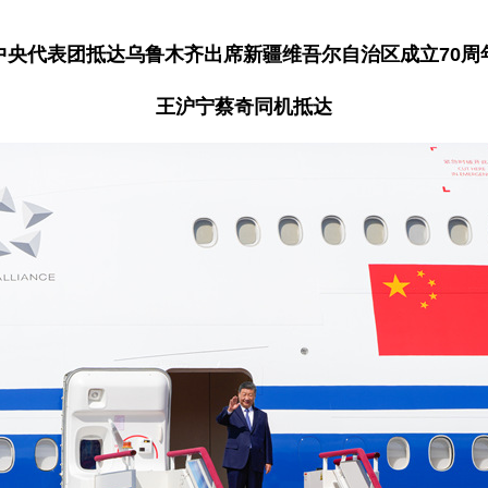
中央代表团抵达乌鲁木齐出席新疆维吾尔自治区成立70周
王沪宁蔡奇同机抵达