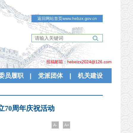
返回网站首页www.hebzx.gov.cn
投稿邮箱：hebeizx2024@126.com
委员履职
|
党派团体
|
机关建设
70周年庆祝活动
A-
A+