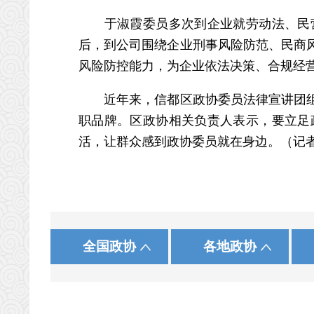
于淑霞委员多次到企业就劳动法、民营
后，到公司围绕企业刑事风险防范、民商
风险防控能力，为企业依法决策、合规经
近年来，信都区政协委员法律宣讲团组织
职品牌。区政协相关负责人表示，要立足
活，让群众感到政协委员就在身边。（记者 
|
|
|
|
河北人大网
农工党河北省委员会
新华网
北 京
石家庄
人民网
中国网
天 津
承 德
中国国民党革命委员会
央视网
中共河北省委
中国广
山 西
张家口
国务院政策文件库
国家统计局
中国政协文史
全国政协
各地政协
|
|
|
|
省教育厅
台湾民主自治同盟
中青在线
江 苏
衡 水
求是网
中华全国工商业联合会
浙 江
邢 台
长城网
省科学技术厅
安 徽
邯 郸
河
|
|
省公安厅
湖 南
广 东
省民政厅
广 西
|
|
省人力资源和社会保障厅
西 藏
陕 西
省自然资源厅
甘 肃