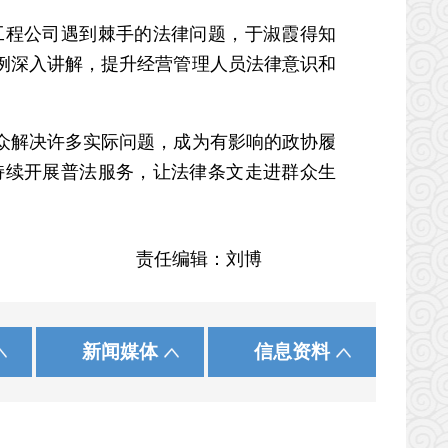
程公司遇到棘手的法律问题，于淑霞得知
例深入讲解，提升经营管理人员法律意识和
解决许多实际问题，成为有影响的政协履
持续开展普法服务，让法律条文走进群众生
责任编辑：刘博
|
|
|
|
|
|
发展和改革委员会
际在线
中国农工民主党
黑龙江
中国法院网
保 定
中国致公党
正义网
上 海
沧 州
中工网
使命
新闻媒体
信息资料
|
|
|
会
民族事务委员会
中国民主建国会河北委员会
河 南
湖 北
|
|
|
财政厅
贵 州
云 南
住房和城乡建设厅