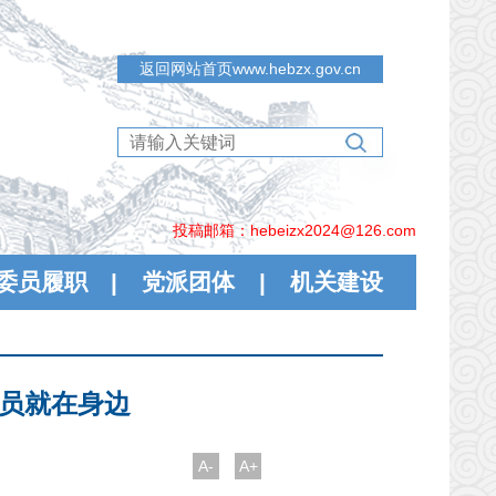
返回网站首页www.hebzx.gov.cn
投稿邮箱：hebeizx2024@126.com
委员履职
|
党派团体
|
机关建设
委员就在身边
A-
A+