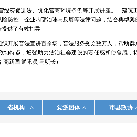
经济促进法、优化营商环境条例等开展讲座。一建筑工
风险防控、企业内部治理与反腐等法律问题，结合典型案
营提供了有效指导。
开展普法宣讲百余场，普法服务受众数万人，帮助群众
政协特点，增强助力法治社会建设的责任感和使命感，
高新国 通讯员 马明长）
|
|
|
|
|
|
统战部
播网
中国民主同盟
中国日报网
内蒙古
秦皇岛
九三学社
光明网
省政府办公厅
中国民主建国会
中国经济网
辽 宁
唐 山
中国新闻网
中国民主促进会
吉 林
廊 坊
省
国
资料数据库
河北干部网络学院
国家安全 钢铁长城
初心和
省机构
党派团体
市县政协
|
|
|
|
|
北工商业联合会
福 建
定 州
中国民主同盟河北委员会
省工业和信息化厅
江 西
辛 集
九三学社河北委员
山 东
省
|
|
|
海 南
省司法厅
重 庆
四 川
省
|
|
|
青 海
省生态环境厅
宁 夏
新 疆
省