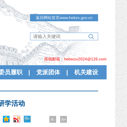
返回网站首页www.hebzx.gov.cn
投稿邮箱：hebeizx2024@126.com
委员履职
|
党派团体
|
机关建设
研学活动
A-
A+