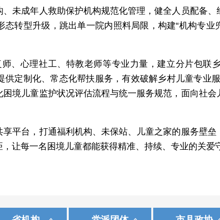
未成年人救助保护机构规范化管理，健全人员配备、经
形态转型升级，跳出单一院内照料局限，构建“机构专业兜
。
师、心理社工、特教老师等专业力量，建立分片包联乡
提供定制化、常态化帮扶服务，有效破解乡村儿童专业服
化困境儿童监护状况评估流程与统一服务规范，面向社会
平台，打通福利机构、未保站、儿童之家的服务壁垒，
距，让每一名困境儿童都能获得精准、持续、专业的关爱
|
|
|
|
|
|
统战部
播网
中国民主同盟
中国日报网
内蒙古
秦皇岛
九三学社
光明网
省政府办公厅
中国民主建国会
中国经济网
辽 宁
唐 山
中国新闻网
中国民主促进会
吉 林
廊 坊
省
国
资料数据库
河北干部网络学院
国家安全 钢铁长城
初心和
省机构
党派团体
市县政协