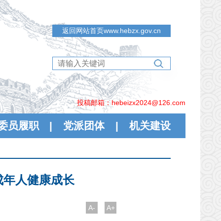
返回网站首页www.hebzx.gov.cn
投稿邮箱：hebeizx2024@126.com
委员履职
|
党派团体
|
机关建设
成年人健康成长
A-
A+