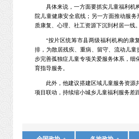
具体来说，一方面要抓实儿童福利机构、
院儿童健康安全底线；另一方面推动服务
质康复、心理、社工资源下沉到村居一线
“按片区统筹市县两级福利机构的康复
排，为散居残疾、重病、留守、流动儿童
步完善孤独症儿童专项关爱服务体系，细
育指导服务。
此外，他建议搭建区域儿童服务资源共享
项目联动，持续缩小城乡儿童福利服务差
|
|
|
|
河北人大网
农工党河北省委员会
新华网
北 京
石家庄
人民网
中国网
天 津
承 德
中国国民党革命委员会
央视网
中共河北省委
中国广
山 西
张家口
国务院政策文件库
国家统计局
中国政协文史
全国政协
各地政协