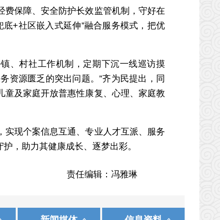
费保障、安全防护长效监管机制，守好在
底+社区嵌入式延伸”融合服务模式，把优
镇、村社工作机制，定期下沉一线巡访摸
务资源匮乏的突出问题。”齐为民提出，同
儿童及家庭开放普惠性康复、心理、家庭教
实现个案信息互通、专业人才互派、服务
守护，助力其健康成长、逐梦出彩。
责任编辑：冯雅琳
|
|
|
|
|
|
发展和改革委员会
际在线
中国农工民主党
黑龙江
中国法院网
保 定
中国致公党
正义网
上 海
沧 州
中工网
使命
新闻媒体
信息资料