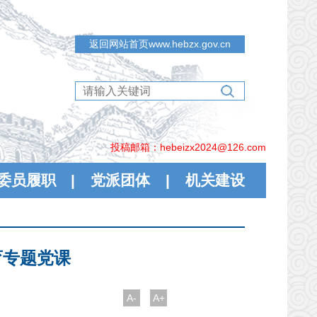
返回网站首页www.hebzx.gov.cn
投稿邮箱：hebeizx2024@126.com
委员履职
|
党派团体
|
机关建设
育专题党课
A-
A+