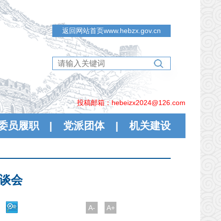
返回网站首页www.hebzx.gov.cn
投稿邮箱：hebeizx2024@126.com
委员履职
|
党派团体
|
机关建设
座谈会
A-
A+