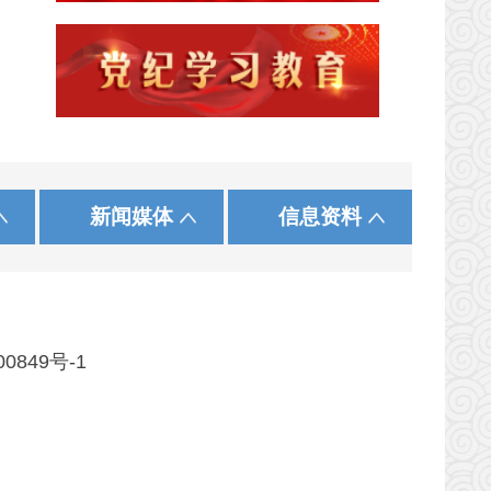
|
|
|
|
|
|
发展和改革委员会
际在线
中国农工民主党
黑龙江
中国法院网
保 定
中国致公党
正义网
上 海
沧 州
中工网
使命
新闻媒体
信息资料
|
|
|
会
民族事务委员会
中国民主建国会河北委员会
河 南
湖 北
|
|
|
财政厅
贵 州
云 南
住房和城乡建设厅
商务厅
00849号-1
应急管理厅
市场监督管理局
直机关事务管理局
药品监督管理局