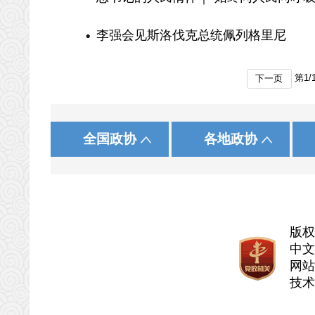
李强会见斯洛伐克总统佩列格里尼
第
1
/
下一页
|
|
|
|
河北人大网
农工党河北省委员会
新华网
北 京
石家庄
人民网
中国网
天 津
承 德
中国国民党革命委员会
央视网
中共河北省委
中国广
山 西
张家口
国务院政策文件库
国家统计局
中国政协文史
全国政协
各地政协
|
|
|
|
省教育厅
台湾民主自治同盟
中青在线
江 苏
衡 水
求是网
中华全国工商业联合会
浙 江
邢 台
长城网
省科学技术厅
安 徽
邯 郸
河
|
|
省公安厅
湖 南
广 东
省民政厅
广 西
|
|
省人力资源和社会保障厅
西 藏
陕 西
省自然资源厅
甘 肃
省交通运输厅
省水利厅
版
省文化和旅游厅
省卫生健康委
中文
省审计厅
省人民政府外
网站
技术
省广播电视局
省体育局
省国防动员办公室
省林业和草原