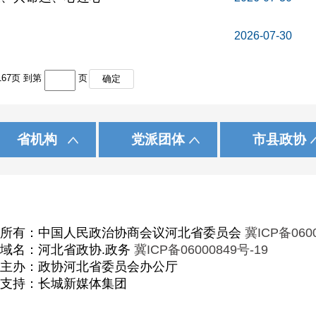
2026-07-30
167
页 到第
页
确定
|
|
|
|
|
|
统战部
播网
中国民主同盟
中国日报网
内蒙古
秦皇岛
九三学社
光明网
省政府办公厅
中国民主建国会
中国经济网
辽 宁
唐 山
中国新闻网
中国民主促进会
吉 林
廊 坊
省
国
资料数据库
河北干部网络学院
国家安全 钢铁长城
初心和
省机构
党派团体
市县政协
|
|
|
|
|
北工商业联合会
福 建
定 州
中国民主同盟河北委员会
省工业和信息化厅
江 西
辛 集
九三学社河北委员
山 东
省
|
|
|
海 南
省司法厅
重 庆
四 川
省
|
|
|
青 海
省生态环境厅
宁 夏
新 疆
省
省农业农村厅
省
权所有：中国人民政治协商会议河北省委员会
冀ICP备060
员会
省退役军人事务厅
省
域名：河北省政协.政务
冀ICP备06000849号-19
事办公室
省国有资产监督管理委员会
省
主办：政协河北省委员会办公厅
支持：长城新媒体集团
省统计局
省
局
省粮食和物资储备局
省