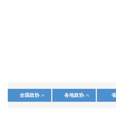
|
|
|
|
河北人大网
农工党河北省委员会
新华网
北 京
石家庄
人民网
中国网
天 津
承 德
中国国民党革命委员会
央视网
中共河北省委统战部
中国广播网
山 西
张家口
中国民
国务院政策文件库
国家统计局
中国政协文史资料数
全国政协
各地政协
|
|
|
|
省教育厅
台湾民主自治同盟
中青在线
江 苏
衡 水
求是网
中华全国工商业联合会
浙 江
邢 台
长城网
省科学技术厅
安 徽
邯 郸
河北工商
|
|
省公安厅
湖 南
广 东
省民政厅
广 西