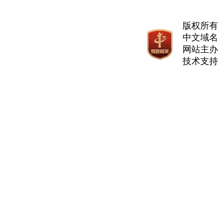
|
|
省人力资源和社会保障厅
西 藏
陕 西
省自然资源厅
甘 肃
省交通运输厅
省水利厅
版权所有
省文化和旅游厅
省卫生健康委员会
中文域名
省审计厅
省人民政府外事办公
网站主办
技术支持
省广播电视局
省体育局
省国防动员办公室
省林业和草原局
省文物局