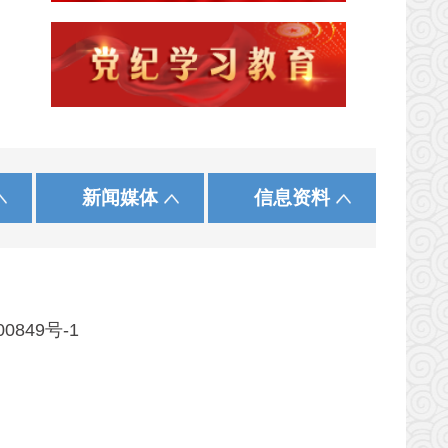
|
|
|
|
|
|
发展和改革委员会
际在线
中国农工民主党
黑龙江
中国法院网
保 定
中国致公党
正义网
上 海
沧 州
中工网
使命
新闻媒体
信息资料
|
|
|
会
民族事务委员会
中国民主建国会河北委员会
河 南
湖 北
|
|
|
财政厅
贵 州
云 南
住房和城乡建设厅
商务厅
00849号-1
应急管理厅
市场监督管理局
直机关事务管理局
药品监督管理局