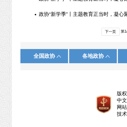
政协“新学季”丨主题教育正当时，凝心
第
1
下一页
|
|
|
|
河北人大网
农工党河北省委员会
新华网
北 京
石家庄
人民网
中国网
天 津
承 德
中国国民党革命委员会
央视网
中共河北省委
中国广
山 西
张家口
国务院政策文件库
国家统计局
中国政协文史
全国政协
各地政协
|
|
|
|
省教育厅
台湾民主自治同盟
中青在线
江 苏
衡 水
求是网
中华全国工商业联合会
浙 江
邢 台
长城网
省科学技术厅
安 徽
邯 郸
河
|
|
省公安厅
湖 南
广 东
省民政厅
广 西
|
|
省人力资源和社会保障厅
西 藏
陕 西
省自然资源厅
甘 肃
省交通运输厅
省水利厅
版
省文化和旅游厅
省卫生健康委
中文
省审计厅
省人民政府外
网站
技术
省广播电视局
省体育局
省国防动员办公室
省林业和草原