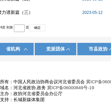
聚力谱新篇（三）
2023-05-12
/
4
页 到第
页
确定
|
|
|
|
|
|
统战部
播网
中国民主同盟
中国日报网
内蒙古
秦皇岛
九三学社
光明网
省政府办公厅
中国民主建国会
中国经济网
辽 宁
唐 山
中国新闻网
中国民主促进会
吉 林
廊 坊
省
国
资料数据库
河北干部网络学院
国家安全 钢铁长城
初心和
省机构
党派团体
市县政协
|
|
|
|
|
北工商业联合会
福 建
定 州
中国民主同盟河北委员会
省工业和信息化厅
江 西
辛 集
九三学社河北委员
山 东
省
|
|
|
海 南
省司法厅
重 庆
四 川
省
|
|
|
青 海
省生态环境厅
宁 夏
新 疆
省
省农业农村厅
省
权所有：中国人民政治协商会议河北省委员会
冀ICP备060
员会
省退役军人事务厅
省
域名：河北省政协.政务
冀ICP备06000849号-19
事办公室
省国有资产监督管理委员会
省
主办：政协河北省委员会办公厅
支持：长城新媒体集团
省统计局
省
局
省粮食和物资储备局
省